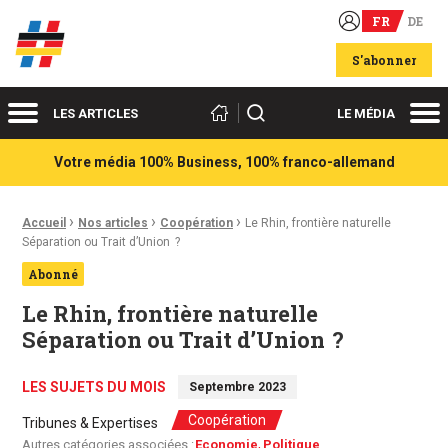
FR
DE
Acteurs du franco-allemand
S'abonner
Menu
Me
Rechercher
LES ARTICLES
LE MÉDIA
Votre média 100% Business, 100% franco-allemand
›
›
›
Fil d'Ariane :
Accueil
Nos articles
Coopération
Le Rhin, frontière naturelle
Séparation ou Trait d’Union ?
Abonné
Le Rhin, frontière naturelle
Séparation ou Trait d’Union ?
LES SUJETS DU MOIS
Septembre 2023
Coopération
Tribunes & Expertises
Autres catégories associées :
Economie
Politique