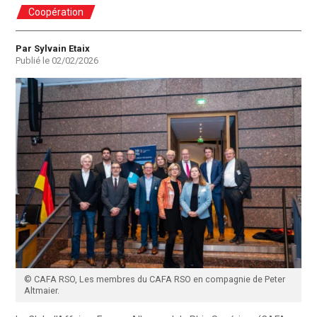
Coopération
Auteur
Par Sylvain Etaix
Publié le
02/02/2026
© CAFA RSO, Les membres du CAFA RSO en compagnie de Peter
Altmaier.