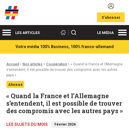
Acteurs du franco-allemand
S'abonner
Menu
Me
Rechercher
LES ARTICLES
LE MÉDIA
Votre média 100% Business, 100% franco-allemand
›
›
›
Fil d'Ariane :
Accueil
Nos articles
Coopération
« Quand la France et l’Allemagne
s’entendent, il est possible de trouver des compromis avec les autres
pays »
Abonné
« Quand la France et l’Allemagne
s’entendent, il est possible de trouver
des compromis avec les autres pays »
LES SUJETS DU MOIS
Février 2026