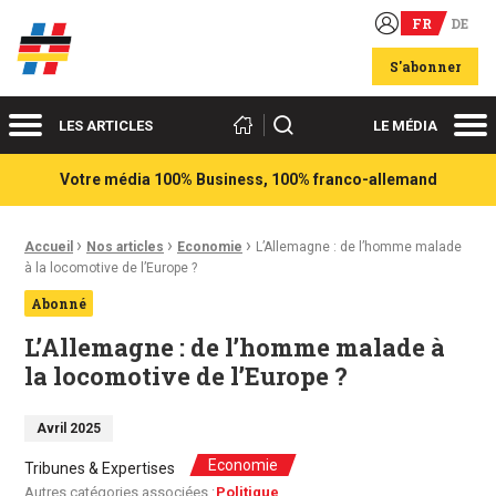
FR
DE
Acteurs du franco-allemand
S'abonner
Menu
Me
Rechercher
LES ARTICLES
LE MÉDIA
Votre média 100% Business, 100% franco-allemand
›
›
›
Fil d'Ariane :
Accueil
Nos articles
Economie
L’Allemagne : de l’homme malade
à la locomotive de l’Europe ?
Abonné
L’Allemagne : de l’homme malade à
la locomotive de l’Europe ?
Avril 2025
Economie
Tribunes & Expertises
Autres catégories associées :
Politique