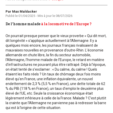
Auteur
Par Max Maldacker
Publié le
01/04/2025
- Mis à jour le
08/07/2026
De l’homme malade
à la locomotive de l’Europe ?
On pourrait presque penser que le vieux proverbe « Qui dit mort,
dit longévité » s’applique actuellement à l’Allemagne. Il y a
quelques mois encore, les journaux français rivalisaient de
mauvaises nouvelles en provenance d’outre-Rhin. L’économie
allemande en chute libre, la fin du secteur automobile,
l’Allemagne, l’homme malade de l’Europe, le retard en matière
d’infrastructures ne pouvant plus être rattrapé. Déjà à l’époque,
on était tenté de s’exclamer : « Du calme, du calme ! Quels
étaient les faits réels ? Un taux de chômage deux fois moins
élevé qu’en France, une inflation équivalente, un nouvel
endettement de 2,3 % (5,5 % en France), une dette totale de 62
% du PIB (118 % en France), un taux d’emploi le deuxième plus
élevé de l’UE, etc. Seule la croissance économique était
légèrement inférieure à celle de la France. Malade ? C’est plutôt
la crainte que l’Allemagne ne parvienne pas à redresser la barre
qui est à l’origine de cette situation.