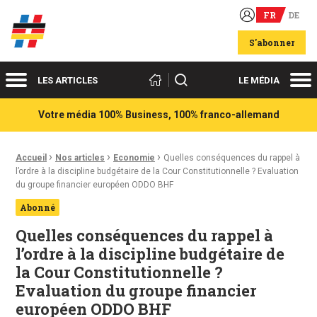
FR
DE
Acteurs du franco-allemand
S'abonner
Menu
Me
Rechercher
LES ARTICLES
LE MÉDIA
Votre média 100% Business, 100% franco-allemand
›
›
›
Fil d'Ariane :
Accueil
Nos articles
Economie
Quelles conséquences du rappel à
l’ordre à la discipline budgétaire de la Cour Constitutionnelle ? Evaluation
du groupe financier européen ODDO BHF
Abonné
Quelles conséquences du rappel à
l’ordre à la discipline budgétaire de
la Cour Constitutionnelle ?
Evaluation du groupe financier
européen ODDO BHF