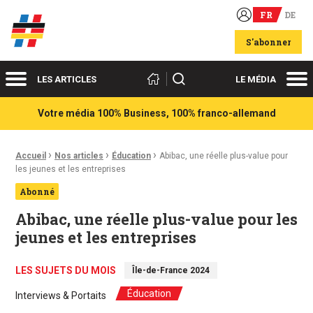
FR
DE
Acteurs du franco-allemand
S'abonner
Menu
Me
Rechercher
LES ARTICLES
LE MÉDIA
Votre média 100% Business, 100% franco-allemand
›
›
›
Fil d'Ariane :
Accueil
Nos articles
Éducation
Abibac, une réelle plus-value pour
les jeunes et les entreprises
Abonné
Abibac, une réelle plus-value pour les
jeunes et les entreprises
LES SUJETS DU MOIS
Île-de-France 2024
Éducation
Interviews & Portaits