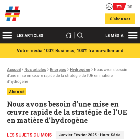
FR
DE
Acteurs du franco-allemand
S'abonner
Menu
Me
Rechercher
LES ARTICLES
LE MÉDIA
Votre média 100% Business, 100% franco-allemand
›
›
›
›
Fil d'Ariane :
Accueil
Nos articles
Energies
Hydrogène
Nous avons besoin
dʼune mise en œuvre rapide de la stratégie de l’UE en matière
d’hydrogène
Abonné
Nous avons besoin dʼune mise en
œuvre rapide de la stratégie de l’UE
en matière d’hydrogène
LES SUJETS DU MOIS
Janvier Février 2025 - Hors-Série