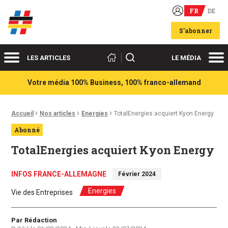
FR
DE
Acteurs du franco-allemand
S'abonner
Menu
Me
Rechercher
LES ARTICLES
LE MÉDIA
Votre média 100% Business, 100% franco-allemand
›
›
›
Fil d'Ariane :
Accueil
Nos articles
Energies
TotalEnergies acquiert Kyon Energy
Abonné
TotalEnergies acquiert Kyon Energy
INFOS FRANCE-ALLEMAGNE
Février 2024
Energies
Vie des Entreprises
Auteur
Par Rédaction