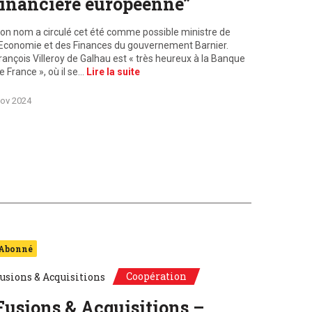
financière européenne”
on nom a circulé cet été comme possible ministre de
’Economie et des Finances du gouvernement Barnier.
rançois Villeroy de Galhau est « très heureux à la Banque
e France », où il se…
Lire la suite
ov 2024
Abonné
Coopération
usions & Acquisitions
Fusions & Acquisitions –