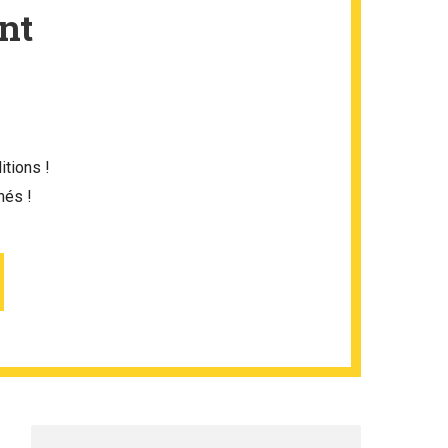
nt
itions !
més !