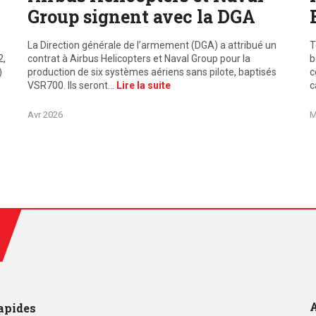
Group signent avec la DGA
La Direction générale de l’armement (DGA) a attribué un
T
2,
contrat à Airbus Helicopters et Naval Group pour la
b
)
production de six systèmes aériens sans pilote, baptisés
c
VSR700. Ils seront…
Lire la suite
c
Avr 2026
M
A
apides