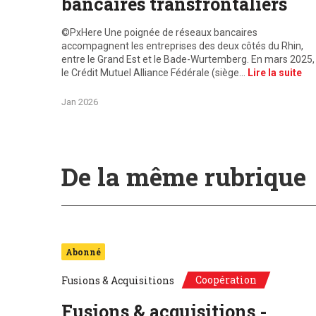
bancaires transfrontaliers
©PxHere Une poignée de réseaux bancaires
accompagnent les entreprises des deux côtés du Rhin,
entre le Grand Est et le Bade-Wurtemberg. En mars 2025,
le Crédit Mutuel Alliance Fédérale (siège…
Lire la suite
Jan 2026
De la même rubrique
Abonné
Coopération
Fusions & Acquisitions
Fusions & acquisitions -