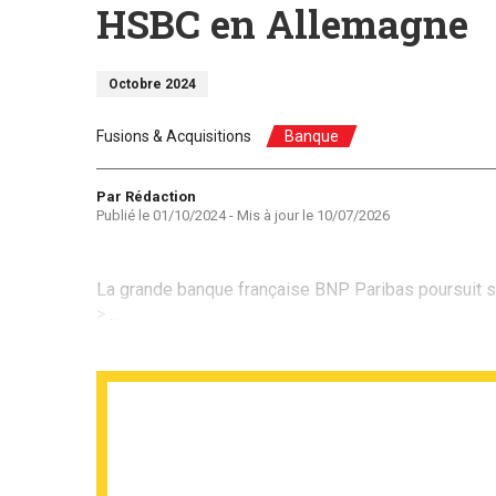
HSBC en Allemagne
Octobre 2024
Fusions & Acquisitions
Banque
Auteur
Par Rédaction
Publié le
01/10/2024
- Mis à jour le
10/07/2026
La grande banque française BNP Paribas poursuit sa
> ...