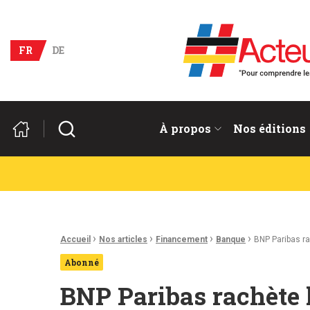
Acteurs du franco-allema
FR
DE
Rechercher
À propos
Nos éditions
Fil d'Ariane :
›
›
›
›
Accueil
Nos articles
Financement
Banque
BNP Paribas r
Abonné
BNP Paribas rachète l