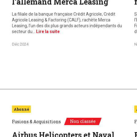
l’allemand Merca Leasing
La filiale de la banque française Crédit Agricole, Crédit
S
Agricole Leasing & Factoring (CALF), rachète Merca
l
Leasing, l’un des dix plus grands acteurs indépendants du
F
secteur du…
Lire la suite
d
Déc 2024
N
Abonné
Non classée
Fusions & Acquisitions
F
Airbus Helicopters et Naval