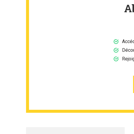
A
Accéd
Décou
Rejoi