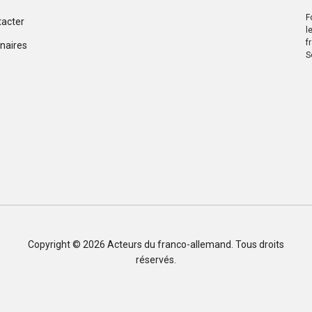
F
tacter
l
f
naires
S
Copyright © 2026
Acteurs du franco-allemand
. Tous droits
réservés.