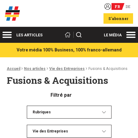
FR
DE
Acteurs du franco-allemand
S'abonner
Menu
Me
Rechercher
LES ARTICLES
LE MÉDIA
Votre média 100% Business, 100% franco-allemand
›
›
›
Fil d'Ariane :
Accueil
Nos articles
Vie des Entreprises
Fusions & Acquisitions
Fusions & Acquisitions
Filtré par
Rubriques
Vie des Entreprises