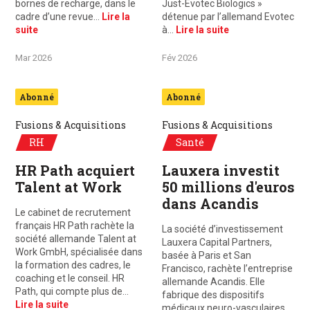
bornes de recharge, dans le
Just-Evotec Biologics »
cadre d’une revue…
Lire la
détenue par l’allemand Evotec
suite
à…
Lire la suite
Mar 2026
Fév 2026
Abonné
Abonné
Fusions & Acquisitions
Fusions & Acquisitions
RH
Santé
HR Path acquiert
Lauxera investit
Talent at Work
50 millions d'euros
dans Acandis
Le cabinet de recrutement
français HR Path rachète la
La société d’investissement
société allemande Talent at
Lauxera Capital Partners,
Work GmbH, spécialisée dans
basée à Paris et San
la formation des cadres, le
Francisco, rachète l’entreprise
coaching et le conseil. HR
allemande Acandis. Elle
Path, qui compte plus de…
fabrique des dispositifs
Lire la suite
médicaux neuro-vasculaires…