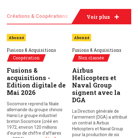
Créations & Coopérations
Voir plus
Fusions & Acquisitions
Projets & Contrats
Abonné
Abonné
Fusions & Acquisitions
Fusions & Acquisitions
Coopération
Non classée
Fusions &
Airbus
acquisitions -
Helicopters et
Edition digitale de
Naval Group
Mai 2026
signent avec la
DGA
Socomore reprend la filiale
allemande du groupe chinois
La Direction générale de
Hansi Le groupe industriel
l’armement (DGA) a attribué
breton Socomore (créé en
un contrat à Airbus
1972, environ 120 millions
Helicopters et Naval Group
d’euros de chiffre d’affaires
pour la production de six