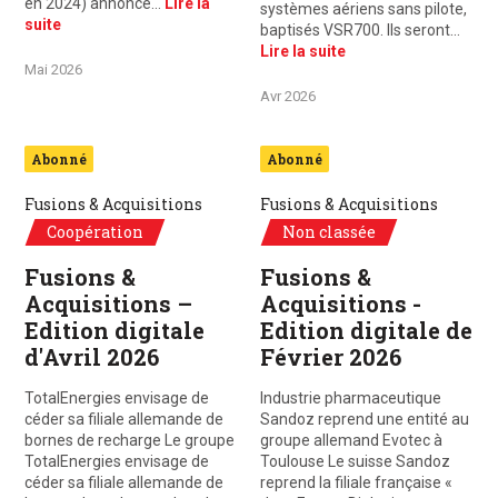
en 2024) annonce…
Lire la
systèmes aériens sans pilote,
suite
baptisés VSR700. Ils seront…
Lire la suite
Mai 2026
Avr 2026
Abonné
Abonné
Fusions & Acquisitions
Fusions & Acquisitions
Coopération
Non classée
Fusions &
Fusions &
Acquisitions –
Acquisitions -
Edition digitale
Edition digitale de
d'Avril 2026
Février 2026
TotalEnergies envisage de
Industrie pharmaceutique
céder sa filiale allemande de
Sandoz reprend une entité au
bornes de recharge Le groupe
groupe allemand Evotec à
TotalEnergies envisage de
Toulouse Le suisse Sandoz
céder sa filiale allemande de
reprend la filiale française «