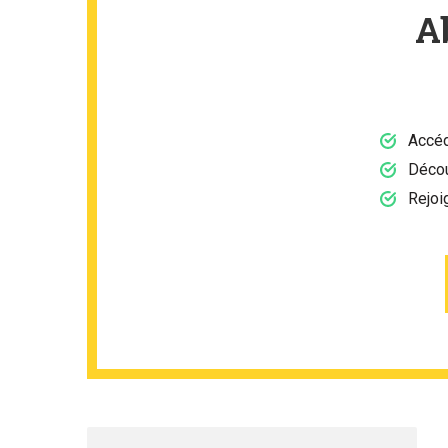
A
Accéd
Décou
Rejoi