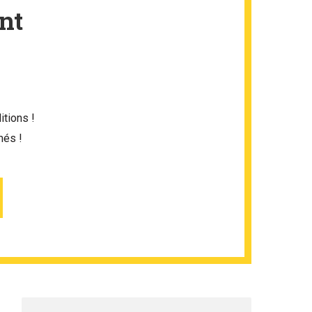
nt
itions !
més !