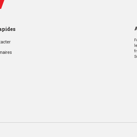
A
apides
F
tacter
l
f
naires
S