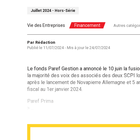
Juillet 2024 - Hors-Série
Vie des Entreprises
Financement
Autres catégor
Auteur
Par Rédaction
Publié le
11/07/2024
- Mis à jour le
24/07/2024
Le fonds Paref Gestion a annoncé le 10 juin la fus
la majorité des voix des associés des deux SCPI lor
après le lancement de Novapierre Allemagne et 5 an
fiscal au 1er janvier 2024.
Paref Prima
> ...