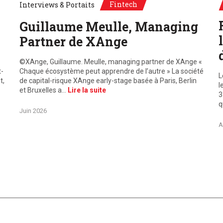
Fintech
Interviews & Portaits
Guillaume Meulle, Managing
Partner de XAnge
©XAnge, Guillaume. Meulle, managing partner de XAnge «
t-
Chaque écosystème peut apprendre de l’autre » La société
L
t,
de capital-risque XAnge early-stage basée à Paris, Berlin
l
et Bruxelles a…
Lire la suite
3
q
Juin 2026
A