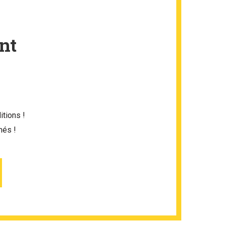
nt
itions !
més !