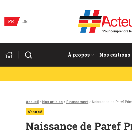
Acteurs du franco-allema
FR
DE
Rechercher
À propos
Nos éditions
Fil d'Ariane :
›
›
›
Accueil
Nos articles
Financement
Naissance de Paref Pri
Abonné
Naissance de Paref 