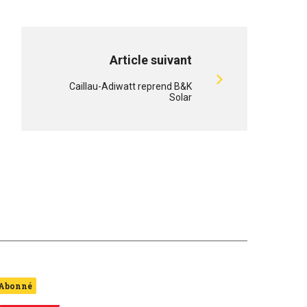
Article suivant
Caillau-Adiwatt reprend B&K
Solar
Abonné