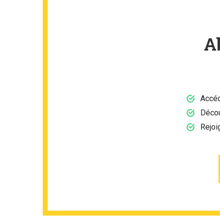
A
Accéd
Décou
Rejoi