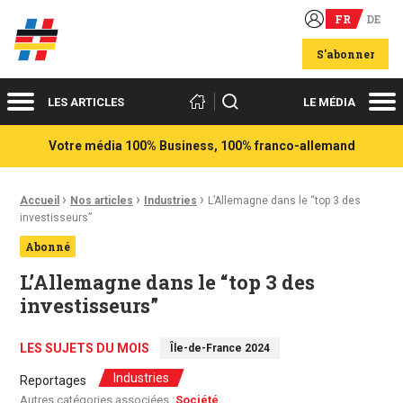
FR
DE
Acteurs du franco-allemand
S'abonner
Menu
Me
Rechercher
LES ARTICLES
LE MÉDIA
Votre média 100% Business, 100% franco-allemand
›
›
›
Fil d'Ariane :
Accueil
Nos articles
Industries
L’Allemagne dans le “top 3 des
investisseurs”
Abonné
L’Allemagne dans le “top 3 des
investisseurs”
LES SUJETS DU MOIS
Île-de-France 2024
Industries
Reportages
Autres catégories associées :
Société