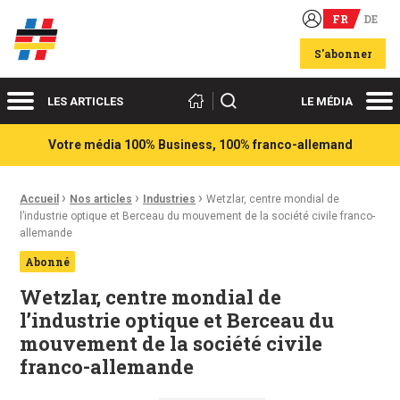
FR
DE
Acteurs du franco-allemand
S'abonner
Menu
Me
Rechercher
LES ARTICLES
LE MÉDIA
Votre média 100% Business, 100% franco-allemand
›
›
›
Fil d'Ariane :
Accueil
Nos articles
Industries
Wetzlar, centre mondial de
l’industrie optique et Berceau du mouvement de la société civile franco-
allemande
Abonné
Wetzlar, centre mondial de
l’industrie optique et Berceau du
mouvement de la société civile
franco-allemande