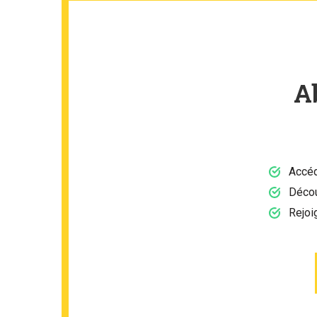
A
Accéd
Décou
Rejoi