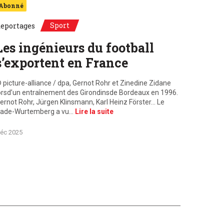
Abonné
Sport
eportages
Les ingénieurs du football
s’exportent en France
 picture-alliance / dpa, Gernot Rohr et Zinedine Zidane
orsd’un entraînement des Girondinsde Bordeaux en 1996.
ernot Rohr, Jürgen Klinsmann, Karl Heinz Förster… Le
ade-Wurtemberg a vu…
Lire la suite
éc 2025