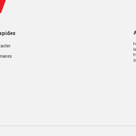
A
apides
F
tacter
l
f
naires
S