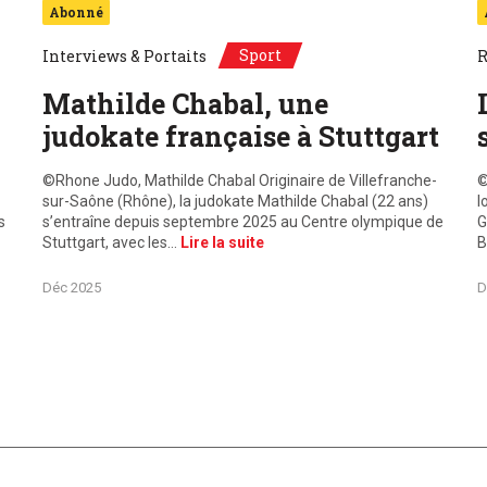
Abonné
Sport
Interviews & Portaits
R
Mathilde Chabal, une
judokate française à Stuttgart
©Rhone Judo, Mathilde Chabal Originaire de Villefranche-
©
sur-Saône (Rhône), la judokate Mathilde Chabal (22 ans)
l
s
s’entraîne depuis septembre 2025 au Centre olympique de
G
Stuttgart, avec les…
Lire la suite
B
Déc 2025
D