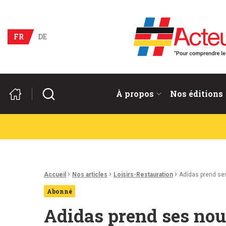
Acteurs du franco-allema
FR
DE
Rechercher
À propos
Nos éditions
Fil d'Ariane :
›
›
›
Accueil
Nos articles
Loisirs-Restauration
Adidas prend se
Abonné
Adidas prend ses nou