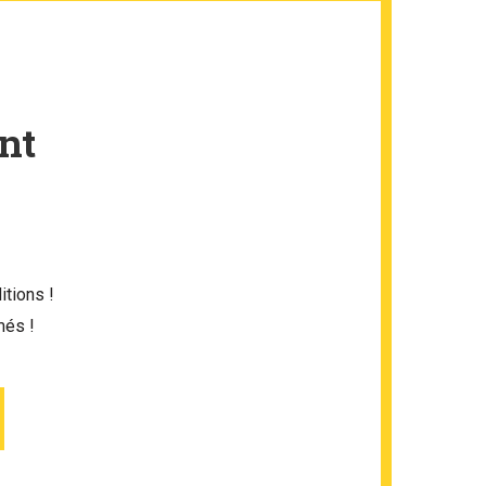
nt
itions !
més !