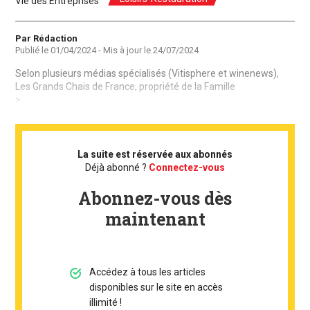
Vie des Entreprises
Auteur
Par Rédaction
Publié le
01/04/2024
- Mis à jour le
24/07/2024
Selon plusieurs médias spécialisés (Vitisphere et winenews),
Les Grands Chais de France, propriété de la Famille
> ...
La suite est réservée aux abonnés
Déjà abonné ?
Connectez-vous
Abonnez-vous dès
maintenant
Accédez à tous les articles
disponibles sur le site en accès
illimité !