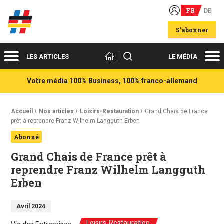
FR
DE
Acteurs du franco-allemand
S'abonner
Menu
Me
Rechercher
LES ARTICLES
LE MÉDIA
Votre média 100% Business, 100% franco-allemand
›
›
›
Fil d'Ariane :
Accueil
Nos articles
Loisirs-Restauration
Grand Chais de France
prêt à reprendre Franz Wilhelm Langguth Erben
Abonné
Grand Chais de France prêt à
reprendre Franz Wilhelm Langguth
Erben
Avril 2024
Loisirs-Restauration