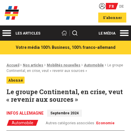
FR
DE
Acteurs du franco-allemand
S'abonner
Menu
Me
Rechercher
LES ARTICLES
LE MÉDIA
Votre média 100% Business, 100% franco-allemand
›
›
›
›
Fil d'Ariane :
Accueil
Nos articles
Mobilités nouvelles
Automobile
Le groupe
Continental, en crise, veut « revenir aux sources »
Abonné
Le groupe Continental, en crise, veut
« revenir aux sources »
INFOS ALLEMAGNE
Septembre 2024
Automobile
Autres catégories associées :
Economie