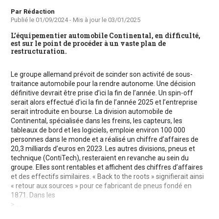
Auteur
Par Rédaction
Publié le
01/09/2024
- Mis à jour le
03/01/2025
L’équipementier automobile Continental, en difficulté,
est sur le point de procéder à un vaste plan de
restructuration.
Le groupe allemand prévoit de scinder son activité de sous-
traitance automobile pour la rendre autonome. Une décision
définitive devrait être prise d’ici la fin de l’année. Un spin-off
serait alors effectué d’ici la fin de l’année 2025 et l’entreprise
serait introduite en bourse. La division automobile de
Continental, spécialisée dans les freins, les capteurs, les
tableaux de bord et les logiciels, emploie environ 100 000
personnes dans le monde et a réalisé un chiffre d’affaires de
20,3 milliards d’euros en 2023. Les autres divisions, pneus et
technique (ContiTech), resteraient en revanche au sein du
groupe. Elles sont rentables et affichent des chiffres d’affaires
et des effectifs similaires. « Back to the roots » signifierait ainsi
« retour aux sources » pour ce fabricant de pneus fondé en
1871. Dans les
> ...