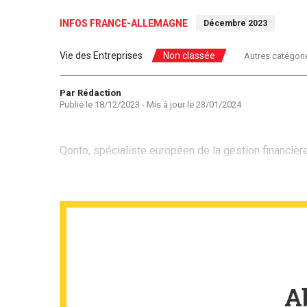
INFOS FRANCE-ALLEMAGNE
Décembre 2023
Vie des Entreprises
Non classée
Autres catégori
Auteur
Par Rédaction
Publié le
18/12/2023
- Mis à jour le
23/01/2024
Qonto, spécialiste européen de la gestion financiè
...
A