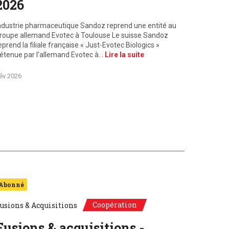
2026
ndustrie pharmaceutique Sandoz reprend une entité au
roupe allemand Evotec à Toulouse Le suisse Sandoz
eprend la filiale française « Just-Evotec Biologics »
étenue par l’allemand Evotec à…
Lire la suite
év 2026
Abonné
Coopération
usions & Acquisitions
Fusions & acquisitions -