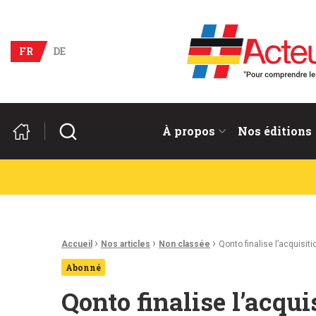
Acteurs du franco-allema
FR
DE
Rechercher
À propos
Nos éditions
Fil d'Ariane :
›
›
›
Accueil
Nos articles
Non classée
Qonto finalise l’acquisit
Abonné
Qonto finalise l’acqui