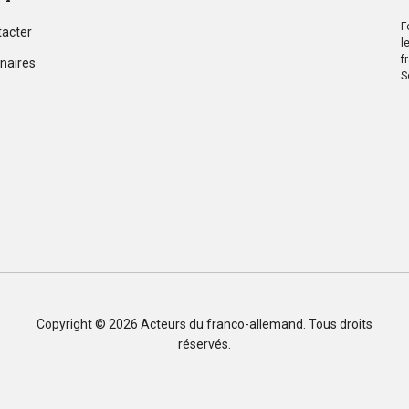
F
tacter
l
f
naires
S
Copyright © 2026
Acteurs du franco-allemand
. Tous droits
réservés.