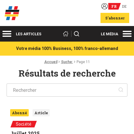
FR
DE
Acteurs du franco-allemand
S'abonner
Menu
Me
Rechercher
LES ARTICLES
LE MÉDIA
Votre média 100% Business, 100% franco-allemand
›
›
Fil d'Ariane :
Accueil
Suche:
Page 11
Résultats de recherche
Ok
Abonné
Article
Société
Juillet 2025