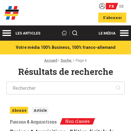
FR
DE
Acteurs du franco-allemand
S'abonner
Menu
Me
Rechercher
LES ARTICLES
LE MÉDIA
Votre média 100% Business, 100% franco-allemand
›
›
Fil d'Ariane :
Accueil
Suche:
Page 6
Résultats de recherche
Ok
Abonné
Article
Non classée
Fusions & Acquisitions