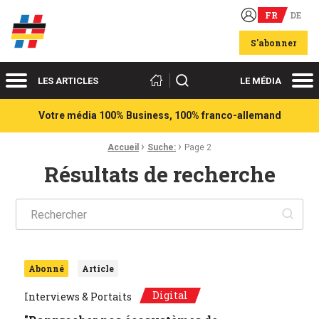
FR
DE
Acteurs du franco-allemand
S'abonner
Menu
Me
Rechercher
LES ARTICLES
LE MÉDIA
Votre média 100% Business, 100% franco-allemand
›
›
Fil d'Ariane :
Accueil
Suche:
Page 2
Résultats de recherche
Ok
Abonné
Article
Digital
Interviews & Portaits