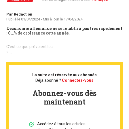
Auteur
Par Rédaction
Publié le
01/04/2024
- Mis à jour le
17/04/2024
L’économie allemande ne se rétablira pas très rapidement
: 0,1% de croissance cette année.
C’est ce que prévoient les
> ...
La suite est réservée aux abonnés
Déjà abonné ?
Connectez-vous
Abonnez-vous dès
maintenant
Accédez à tous les articles