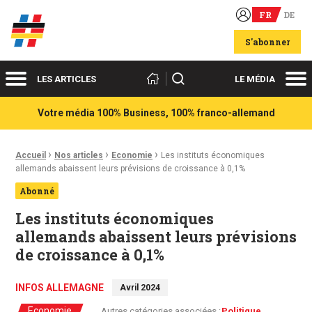
FR
DE
Acteurs du franco-allemand
S'abonner
Menu
Me
Rechercher
LES ARTICLES
LE MÉDIA
Votre média 100% Business, 100% franco-allemand
›
›
›
Fil d'Ariane :
Accueil
Nos articles
Economie
Les instituts économiques
allemands abaissent leurs prévisions de croissance à 0,1%
Abonné
Les instituts économiques
allemands abaissent leurs prévisions
de croissance à 0,1%
INFOS ALLEMAGNE
Avril 2024
Economie
Autres catégories associées :
Politique