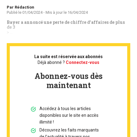
Auteur
Par Rédaction
Publié le
01/04/2024
- Mis à jour le
16/04/2024
Bayer a annoncé une perte de chiffre d’affaires de plus
de 3
> ...
La suite est réservée aux abonnés
Déjà abonné ?
Connectez-vous
Abonnez-vous dès
maintenant
Accédez à tous les articles
disponibles sur le site en accès
illimité !
Découvrez les faits marquants
de l’actualité à travers nos