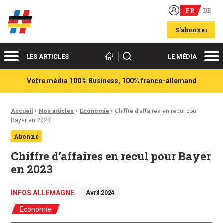
FR
DE
Acteurs du franco-allemand
S'abonner
Menu
Me
Rechercher
LES ARTICLES
LE MÉDIA
Votre média 100% Business, 100% franco-allemand
›
›
›
Fil d'Ariane :
Accueil
Nos articles
Economie
Chiffre d’affaires en recul pour
Bayer en 2023
Abonné
Chiffre d’affaires en recul pour Bayer
en 2023
INFOS ALLEMAGNE
Avril 2024
Economie