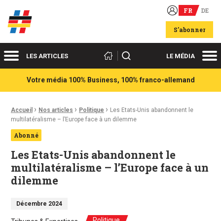
FR
DE
Acteurs du franco-allemand
S'abonner
Menu
Me
Rechercher
LES ARTICLES
LE MÉDIA
Votre média 100% Business, 100% franco-allemand
›
›
›
Fil d'Ariane :
Accueil
Nos articles
Politique
Les Etats-Unis abandonnent le
multilatéralisme – l’Europe face à un dilemme
Abonné
Les Etats-Unis abandonnent le
multilatéralisme – l’Europe face à un
dilemme
Décembre 2024
Politique