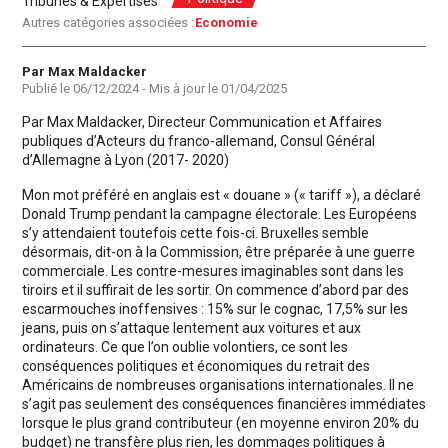
Tribunes & Expertises
Autres catégories associées :
Economie
Auteur
Par Max Maldacker
Publié le
06/12/2024
- Mis à jour le
01/04/2025
Par Max Maldacker, Directeur Communication et Affaires
publiques d’Acteurs du franco-allemand, Consul Général
d’Allemagne à Lyon (2017- 2020)
Mon mot préféré en anglais est « douane » (« tariff »), a déclaré
Donald Trump pendant la campagne électorale. Les Européens
s’y attendaient toutefois cette fois-ci. Bruxelles semble
désormais, dit-on à la Commission, être préparée à une guerre
commerciale. Les contre-mesures imaginables sont dans les
tiroirs et il suffirait de les sortir. On commence d’abord par des
escarmouches inoffensives : 15% sur le cognac, 17,5% sur les
jeans, puis on s’attaque lentement aux voitures et aux
ordinateurs. Ce que l’on oublie volontiers, ce sont les
conséquences politiques et économiques du retrait des
Américains de nombreuses organisations internationales. Il ne
s’agit pas seulement des conséquences financières immédiates
lorsque le plus grand contributeur (en moyenne environ 20% du
budget) ne transfère plus rien, les dommages politiques à