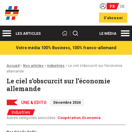
FR
DE
Acteurs du franco-allemand
S'abonner
Menu
Me
Rechercher
LES ARTICLES
LE MÉDIA
Votre média 100% Business, 100% franco-allemand
›
›
›
Fil d'Ariane :
Accueil
Nos articles
Industries
Le ciel s’obscurcit sur l’économie
allemande
Le ciel s’obscurcit sur l’économie
allemande
UNE & EDITO
Décembre 2024
Industries
Autres catégories associées :
Coopération
Economie