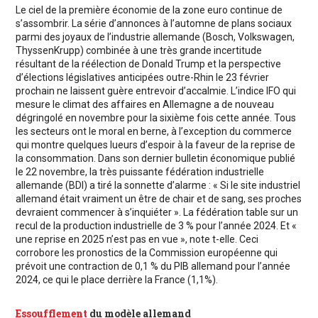
Le ciel de la première économie de la zone euro continue de
s’assombrir. La série d’annonces à l’automne de plans sociaux
parmi des joyaux de l’industrie allemande (Bosch, Volkswagen,
ThyssenKrupp) combinée à une très grande incertitude
résultant de la réélection de Donald Trump et la perspective
d’élections législatives anticipées outre-Rhin le 23 février
prochain ne laissent guère entrevoir d’accalmie. L’indice IFO qui
mesure le climat des affaires en Allemagne a de nouveau
dégringolé en novembre pour la sixième fois cette année. Tous
les secteurs ont le moral en berne, à l’exception du commerce
qui montre quelques lueurs d’espoir à la faveur de la reprise de
la consommation. Dans son dernier bulletin économique publié
le 22 novembre, la très puissante fédération industrielle
allemande (BDI) a tiré la sonnette d’alarme : « Si le site industriel
allemand était vraiment un être de chair et de sang, ses proches
devraient commencer à s’inquiéter ». La fédération table sur un
recul de la production industrielle de 3 % pour l’année 2024. Et «
une reprise en 2025 n’est pas en vue », note t-elle. Ceci
corrobore les pronostics de la Commission européenne qui
prévoit une contraction de 0,1 % du PIB allemand pour l’année
2024, ce qui le place derrière la France (1,1%).
Essoufflement
du modèle allemand