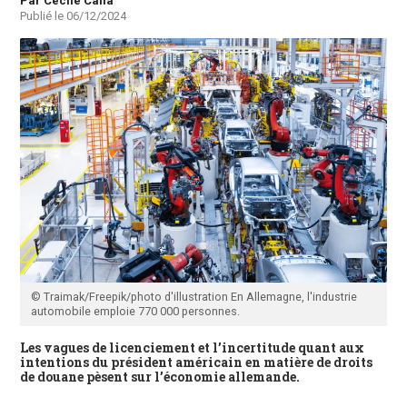
Auteur
Par Cécile Calla
Publié le
06/12/2024
© Traimak/Freepik/photo d'illustration En Allemagne, l'industrie
automobile emploie 770 000 personnes.
Les vagues de licenciement et l’incertitude quant aux
intentions du président américain en matière de droits
de douane pèsent sur l’économie allemande.