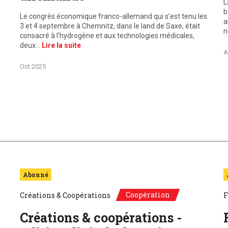
L
b
Le congrès économique franco-allemand qui s’est tenu les
a
3 et 4 septembre à Chemnitz, dans le land de Saxe, était
n
consacré à l’hydrogène et aux technologies médicales,
deux…
Lire la suite
A
Oct 2025
Abonné
Coopération
Créations & Coopérations
F
Créations & coopérations -