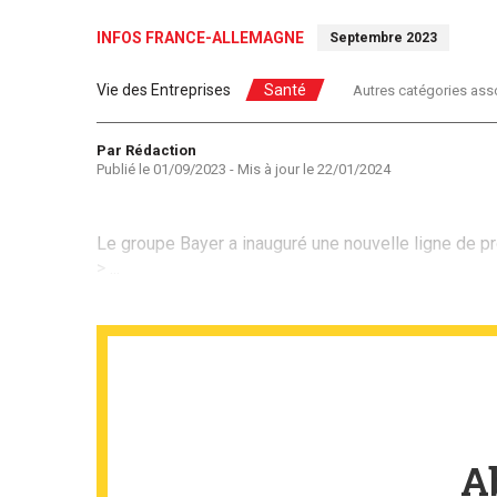
INFOS FRANCE-ALLEMAGNE
Septembre 2023
Vie des Entreprises
Santé
Autres catégories ass
Auteur
Par Rédaction
Publié le
01/09/2023
- Mis à jour le
22/01/2024
Le groupe Bayer a inauguré une nouvelle ligne de p
> ...
A