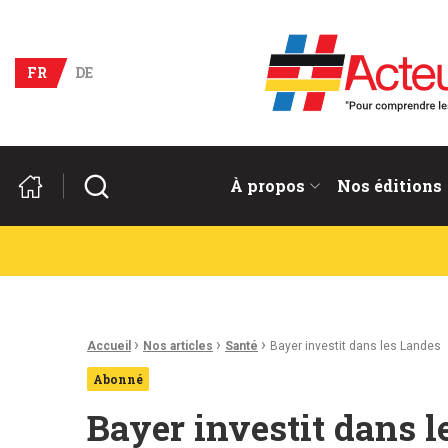
Acteurs du franco-allema
FR
DE
Rechercher
À propos
Nos éditions
Fil d'Ariane :
›
›
›
Accueil
Nos articles
Santé
Bayer investit dans les Landes
Abonné
Bayer investit dans 