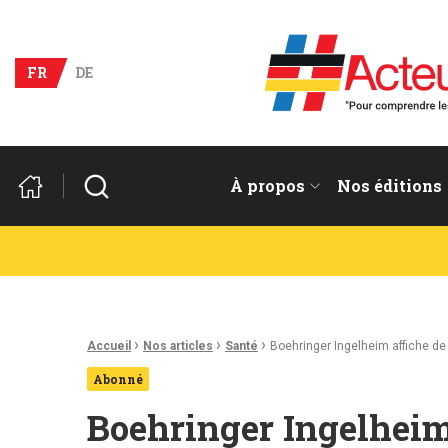
Acteurs du franco-allema
FR
DE
Rechercher
À propos
Nos éditions
Fil d'Ariane :
›
›
›
Accueil
Nos articles
Santé
Boehringer Ingelheim affiche d
Abonné
Boehringer Ingelheim