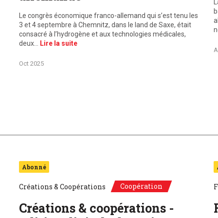
L
b
Le congrès économique franco-allemand qui s’est tenu les
a
3 et 4 septembre à Chemnitz, dans le land de Saxe, était
n
consacré à l’hydrogène et aux technologies médicales,
deux…
Lire la suite
A
Oct 2025
Abonné
Coopération
Créations & Coopérations
F
Créations & coopérations -