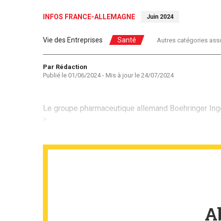
INFOS FRANCE-ALLEMAGNE
Juin 2024
Vie des Entreprises
Santé
Autres catégories ass
Auteur
Par Rédaction
Publié le
01/06/2024
- Mis à jour le
24/07/2024
Le groupe pharmaceutique allemand Boehringer Ingel
> ...
A