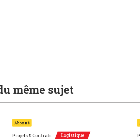
 du même sujet
Abonné
Logistique
Projets & Contrats
P