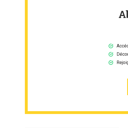
A
Accéd
Décou
Rejoi