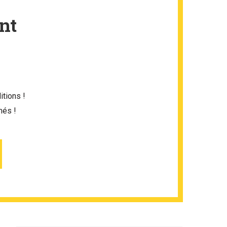
nt
itions !
més !