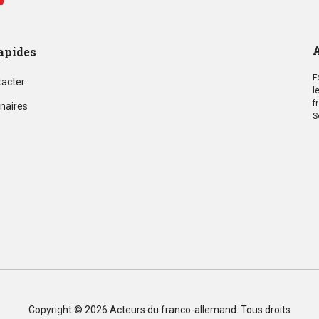
A
apides
F
tacter
l
f
naires
S
Copyright © 2026
Acteurs du franco-allemand
. Tous droits