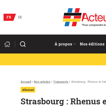
Acteurs du franco-allema
FR
DE
Rechercher
À propos
Nos éditions
Fil d'Ariane :
›
›
›
Accueil
Nos articles
Transports
Strasbourg : Rhenus et Veto
Abonné
Strasbourg : Rhenus e