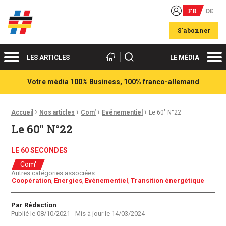
FR
DE
Acteurs du franco-allemand
S'abonner
Menu
Me
Rechercher
LES ARTICLES
LE MÉDIA
Votre média 100% Business, 100% franco-allemand
›
›
›
›
Fil d'Ariane :
Accueil
Nos articles
Com'
Evénementiel
Le 60″ N°22
Le 60″ N°22
LE 60 SECONDES
Com'
Autres catégories associées :
Coopération
Energies
Evénementiel
Transition énergétique
Auteur
Par Rédaction
Publié le
08/10/2021
- Mis à jour le
14/03/2024