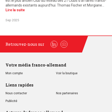
est le plus ancien Club du réseau des 21 Clubs d’affaires franco-
allemands existants aujourd’hui. Thomas Fischer et Morgiane…
Lire la suite
Sep 2025
Retrouvez-nous sur
Linkedin
Youtube
Votre média franco-allemand
Mon compte
Voir la boutique
Liens rapides
Nous contacter
Nos partenaires
Publicité