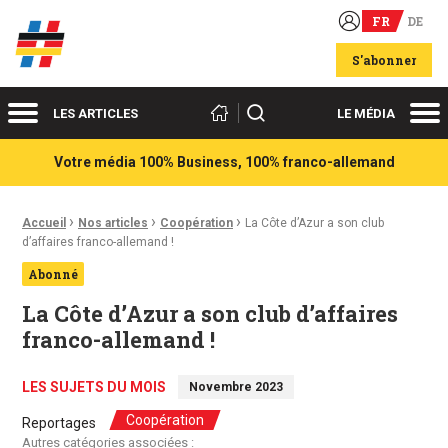
FR
DE
Acteurs du franco-allemand
S'abonner
Menu
Me
Rechercher
LES ARTICLES
LE MÉDIA
Votre média 100% Business, 100% franco-allemand
›
›
›
Fil d'Ariane :
Accueil
Nos articles
Coopération
La Côte d’Azur a son club
d’affaires franco-allemand !
Abonné
La Côte d’Azur a son club d’affaires
franco-allemand !
LES SUJETS DU MOIS
Novembre 2023
Coopération
Reportages
Autres catégories associées :