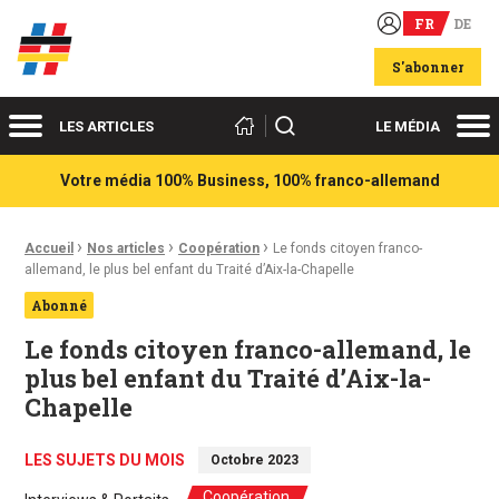
FR
DE
Acteurs du franco-allemand
S'abonner
Menu
Me
Rechercher
LES ARTICLES
LE MÉDIA
Votre média 100% Business, 100% franco-allemand
›
›
›
Fil d'Ariane :
Accueil
Nos articles
Coopération
Le fonds citoyen franco-
allemand, le plus bel enfant du Traité d’Aix-la-Chapelle
Abonné
Le fonds citoyen franco-allemand, le
plus bel enfant du Traité d’Aix-la-
Chapelle
LES SUJETS DU MOIS
Octobre 2023
Coopération