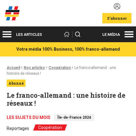
Acteurs du franco-allemand
S'abonner
Menu
Me
Rechercher
LES ARTICLES
LE MÉDIA
Votre média 100% Business, 100% franco-allemand
›
›
›
Fil d'Ariane :
Accueil
Nos articles
Coopération
Le franco-allemand : une
histoire de réseaux !
Abonné
Le franco-allemand : une histoire de
réseaux !
LES SUJETS DU MOIS
Île-de-France 2024
Coopération
Reportages