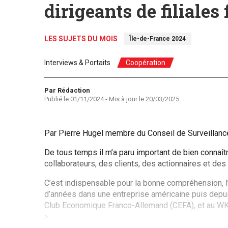
dirigeants de filiales
LES SUJETS DU MOIS
Île-de-France 2024
Interviews & Portaits
Coopération
Auteur
Par Rédaction
Publié le
01/11/2024
- Mis à jour le
20/03/2025
Par Pierre Hugel membre du Conseil de Surveillance
De tous temps il m’a paru important de bien connaît
collaborateurs, des clients, des actionnaires et des
C’est indispensable pour la bonne compréhension, l’
d’années dans une entreprise américaine puis depuis 3
Club Economique Franco-Allemand (CEFA), et au WK 8
> ...