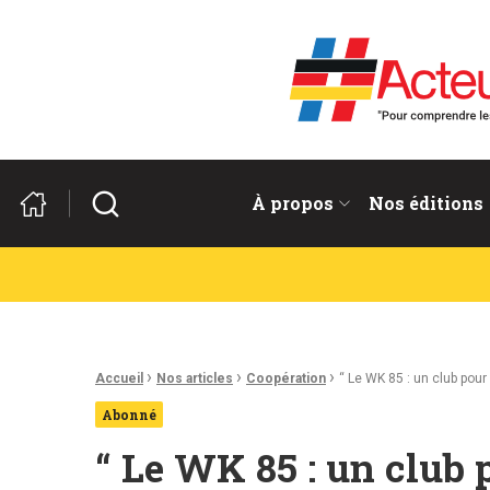
Acteurs du franco-allema
Rechercher
À propos
Nos éditions
Fil d'Ariane :
›
›
›
Accueil
Nos articles
Coopération
“ Le WK 85 : un club pou
Abonné
“ Le WK 85 : un club