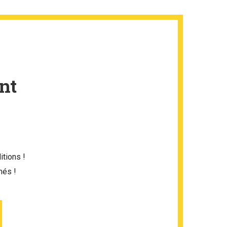
nt
itions !
més !