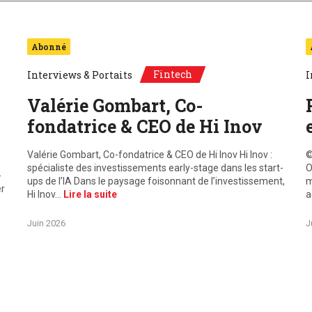
Abonné
Fintech
Interviews & Portaits
I
Valérie Gombart, Co-
fondatrice & CEO de Hi Inov
Valérie Gombart, Co-fondatrice & CEO de Hi Inov Hi Inov :
©
spécialiste des investissements early-stage dans les start-
O
-
ups de l’IA Dans le paysage foisonnant de l’investissement,
m
er
Hi Inov…
Lire la suite
a
Juin 2026
J