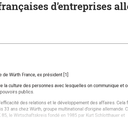
 françaises d’entreprises a
 de Würth France, ex président [1]
re la culture des personnes avec lesquelles on communique et on
 pouvoirs publics.
efficacité des relations et le développement des affaires. Cela 
3 ans chez Würth, groupe multinational d’origine allemande. C’est 
5, le Wirtschaftskreis fondé en 1985 par Kurt Schlotthauer et