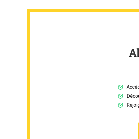
A
Accéd
Décou
Rejoi