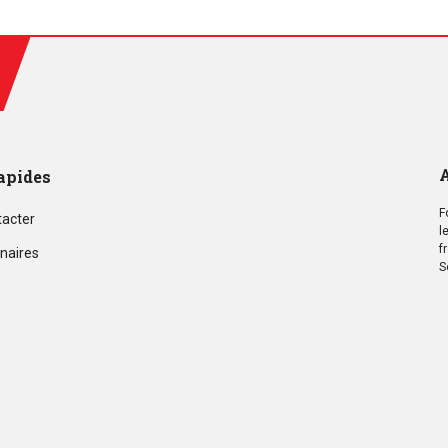
A
apides
F
tacter
l
f
naires
S