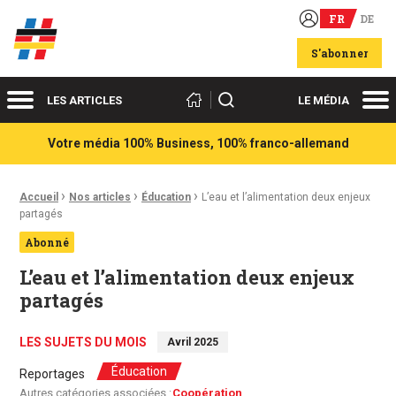
FR
DE
Acteurs du franco-allemand
S'abonner
Menu
Me
Rechercher
LES ARTICLES
LE MÉDIA
Votre média 100% Business, 100% franco-allemand
›
›
›
Fil d'Ariane :
Accueil
Nos articles
Éducation
L’eau et l’alimentation deux enjeux
partagés
Abonné
L’eau et l’alimentation deux enjeux
partagés
LES SUJETS DU MOIS
Avril 2025
Éducation
Reportages
Autres catégories associées :
Coopération