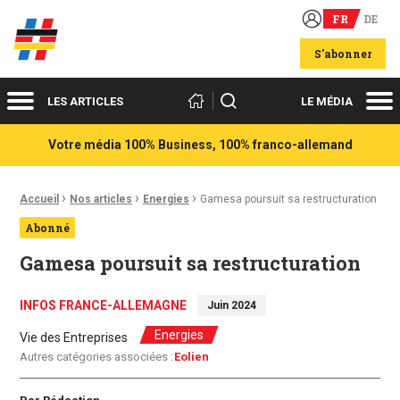
FR
DE
Acteurs du franco-allemand
S'abonner
Menu
Me
Rechercher
LES ARTICLES
LE MÉDIA
Votre média 100% Business, 100% franco-allemand
›
›
›
Fil d'Ariane :
Accueil
Nos articles
Energies
Gamesa poursuit sa restructuration
Abonné
Gamesa poursuit sa restructuration
INFOS FRANCE-ALLEMAGNE
Juin 2024
Energies
Vie des Entreprises
Autres catégories associées :
Eolien