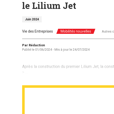
le Lilium Jet
Juin 2024
Vie des Entreprises
Mobilités nouvelles
Autres c
Auteur
Par Rédaction
Publié le
01/06/2024
- Mis à jour le
24/07/2024
Après la construction du premier Lilium Jet, la const
> ...