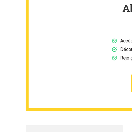
A
Accéd
Décou
Rejoi