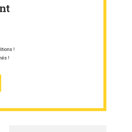
nt
itions !
més !