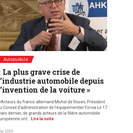
Acteurs du franco-allemand Michel de Rosen, Président du directoire
Automobile
« La plus grave crise de
l’industrie automobile depuis
l’invention de la voiture »
Acteurs du franco-allemand Michel de Rosen, Président
u Conseil d’administration de l’équipementier Forvia Le 17
ars dernier, de grands acteurs de la filière automobile
uropéenne ont…
Lire la suite
ar 2026