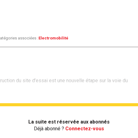
atégories associées :
Electromobilité
ruction du site d’essai est une nouvelle étape sur la voie du
La suite est réservée aux abonnés
Déjà abonné ?
Connectez-vous