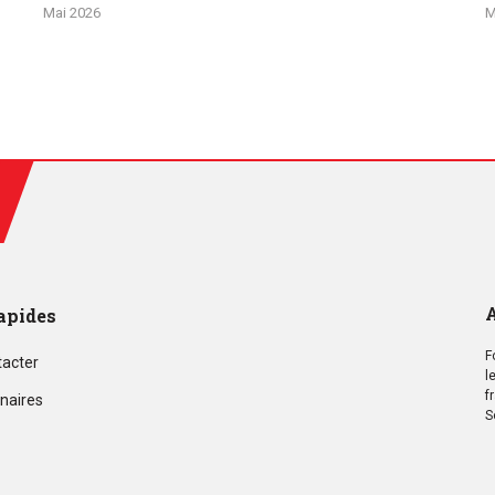
Mai 2026
M
A
apides
F
tacter
l
f
naires
S