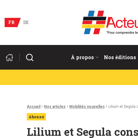
Acteurs du franco-allema
FR
DE
Rechercher
À propos
Nos éditions
Fil d'Ariane :
›
›
›
Accueil
Nos articles
Mobilités nouvelles
Lilium et Segula 
Abonné
Lilium et Segula cons