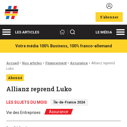
Acteurs du franco-allemand
S'abonner
Menu
Me
Rechercher
LES ARTICLES
LE MÉDIA
Votre média 100% Business, 100% franco-allemand
›
›
›
›
Fil d'Ariane :
Accueil
Nos articles
Financement
Assurance
Allianz reprend
Luko
Abonné
Allianz reprend Luko
LES SUJETS DU MOIS
Île-de-France 2024
Assurance
Vie des Entreprises