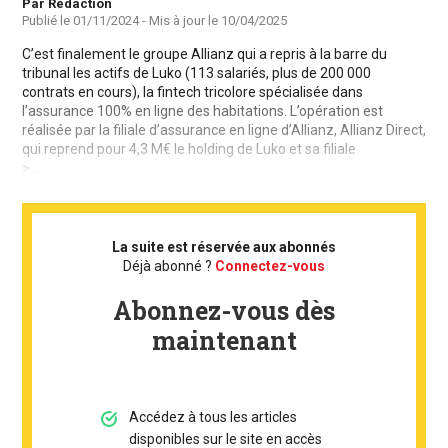
Auteur
Par Rédaction
Publié le
01/11/2024
- Mis à jour le
10/04/2025
C’est finalement le groupe Allianz qui a repris à la barre du
tribunal les actifs de Luko (113 salariés, plus de 200 000
contrats en cours), la fintech tricolore spécialisée dans
l’assurance 100% en ligne des habitations. L’opération est
réalisée par la filiale d’assurance en ligne d’Allianz, Allianz Direct,
qui reprend pour 4,3 M€ le holding de Luko et sa filiale
> ...
La suite est réservée aux abonnés
Déjà abonné ?
Connectez-vous
Abonnez-vous dès
maintenant
Accédez à tous les articles
disponibles sur le site en accès