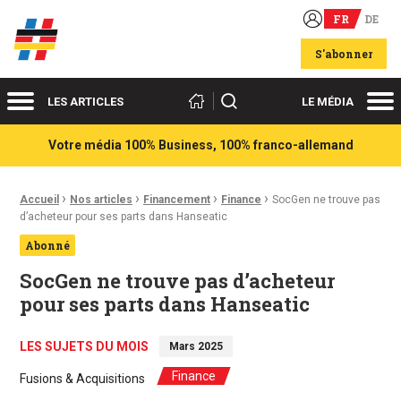
FR
DE
Acteurs du franco-allemand
S'abonner
Menu
Me
Rechercher
LES ARTICLES
LE MÉDIA
Votre média 100% Business, 100% franco-allemand
›
›
›
›
Fil d'Ariane :
Accueil
Nos articles
Financement
Finance
SocGen ne trouve pas
d’acheteur pour ses parts dans Hanseatic
Abonné
SocGen ne trouve pas d’acheteur
pour ses parts dans Hanseatic
LES SUJETS DU MOIS
Mars 2025
Finance
Fusions & Acquisitions