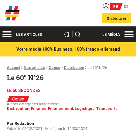
FR
DE
Acteurs du franco-allemand
S'abonner
Menu
Me
Rechercher
LES ARTICLES
LE MÉDIA
Votre média 100% Business, 100% franco-allemand
›
›
›
›
Fil d'Ariane :
Accueil
Nos articles
Conso
Distribution
Le 60″ N°26
Le 60″ N°26
LE 60 SECONDES
Conso
Autres catégories associées :
Distribution
Finance
Financement
Logistique
Transports
Auteur
Par Rédaction
Publié le
02/12/2021
- Mis à jour le
14/03/2024