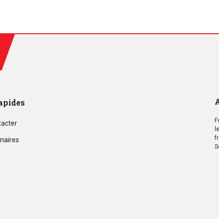
A
apides
F
tacter
l
f
naires
S