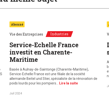
Abonné
Industries
Vie des Entreprises
V
Service-Echelle France
investit en Charente-
Maritime
A
b
p
Basée à Aulnay-de-Saintonge (Charente-Maritime),
e
GS
Service-Echelle France est une filiale de la société
n
allemande Beitel und Stier, spécialiste de la rénovation de
poids lourds pour les pompiers…
Lire la suite
J
Juil 2024