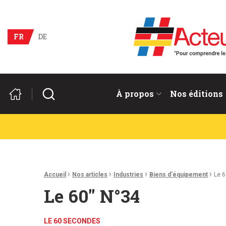
Acteurs du franco-allema
FR
DE
Rechercher
À propos
Nos éditions
Fil d'Ariane :
›
›
›
›
Accueil
Nos articles
Industries
Biens d'équipement
Le 6
Le 60″ N°34
LE 60 SECONDES