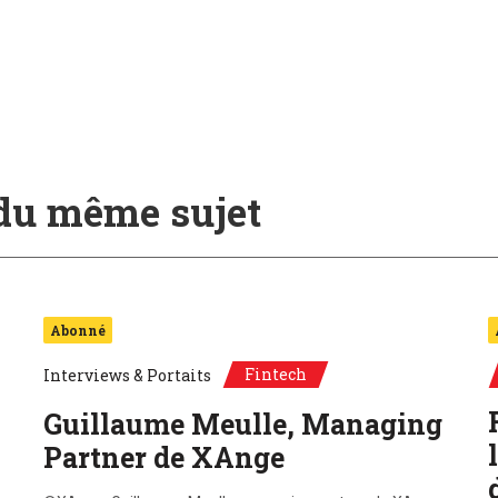
 du même sujet
Abonné
Fintech
Interviews & Portaits
Guillaume Meulle, Managing
Partner de XAnge