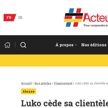
Acteurs du franco-allema
FR
DE
Rechercher
À propos
Nos éditions
Fil d'Ariane :
›
›
›
Accueil
Nos articles
Financement
Luko cède sa clientèle 
Abonné
Luko cède sa clientè