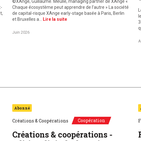
©XAnge, Guillaume. Meulle, managing partner de XAnge «
t-
Chaque écosystème peut apprendre de l’autre » La société
L
t,
de capital-risque XAnge early-stage basée à Paris, Berlin
l
et Bruxelles a…
Lire la suite
3
q
Juin 2026
A
Abonné
Coopération
Créations & Coopérations
F
Créations & coopérations -