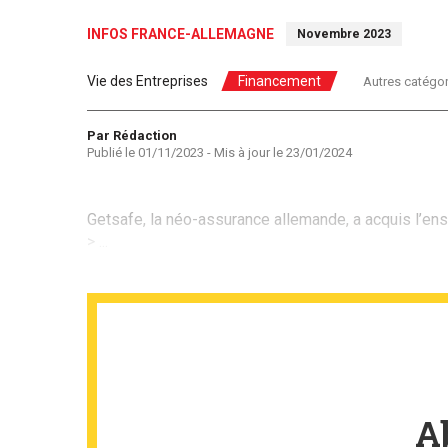
INFOS FRANCE-ALLEMAGNE
Novembre 2023
Vie des Entreprises
Financement
Autres catégor
Auteur
Par Rédaction
Publié le
01/11/2023
- Mis à jour le
23/01/2024
Getsafe, la néo-assurance allemande, a acquis l’en
> ...
A