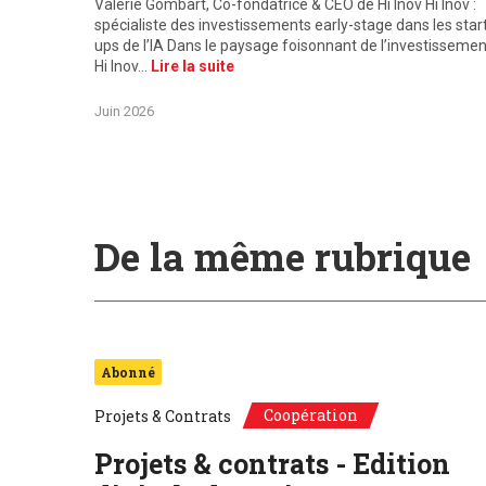
Valérie Gombart, Co-fondatrice & CEO de Hi Inov Hi Inov :
spécialiste des investissements early-stage dans les star
ups de l’IA Dans le paysage foisonnant de l’investissemen
Hi Inov…
Lire la suite
Juin 2026
De la même rubrique
Abonné
Coopération
Projets & Contrats
Projets & contrats - Edition