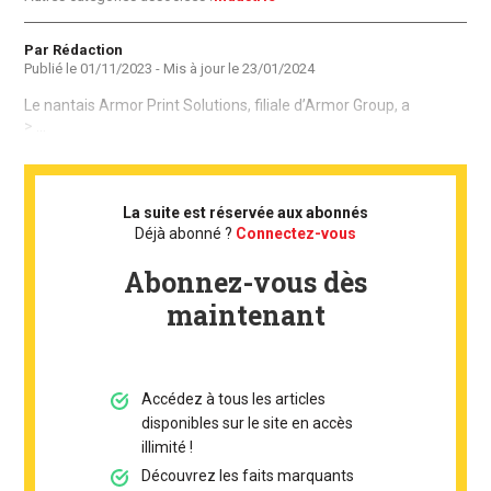
Auteur
Par Rédaction
Publié le
01/11/2023
- Mis à jour le
23/01/2024
Le nantais Armor Print Solutions, filiale d’Armor Group, a
> ...
La suite est réservée aux abonnés
Déjà abonné ?
Connectez-vous
Abonnez-vous dès
maintenant
Accédez à tous les articles
disponibles sur le site en accès
illimité !
Découvrez les faits marquants