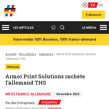
FR
DE
Acteurs du franco-allemand
S'abonner
Menu
Me
Rechercher
LES ARTICLES
LE MÉDIA
Votre média 100% Business, 100% franco-allemand
›
›
›
Fil d'Ariane :
Accueil
Nos articles
Industries
Armor Print Solutions rachète
l’allemand THS
Abonné
Armor Print Solutions rachète
l’allemand THS
INFOS FRANCE-ALLEMAGNE
Novembre 2023
Industries
Vie des Entreprises
Autres catégories associées :
Industrie