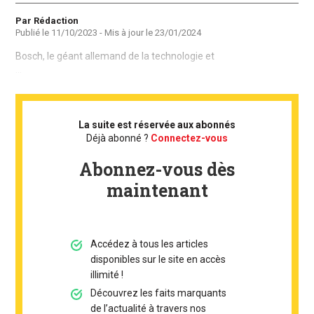
Auteur
Par Rédaction
Publié le
11/10/2023
- Mis à jour le
23/01/2024
Bosch, le géant allemand de la technologie et
...
La suite est réservée aux abonnés
Déjà abonné ?
Connectez-vous
Abonnez-vous dès
maintenant
Accédez à tous les articles
disponibles sur le site en accès
illimité !
Découvrez les faits marquants
de l’actualité à travers nos