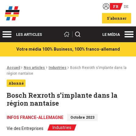
FR
DE
Acteurs du franco-allemand
S'abonner
Menu
Me
Rechercher
LES ARTICLES
LE MÉDIA
Votre média 100% Business, 100% franco-allemand
›
›
›
Fil d'Ariane :
Accueil
Nos articles
Industries
Bosch Rexroth s’implante dans la
région nantaise
Abonné
Bosch Rexroth s’implante dans la
région nantaise
INFOS FRANCE-ALLEMAGNE
Octobre 2023
Industries
Vie des Entreprises