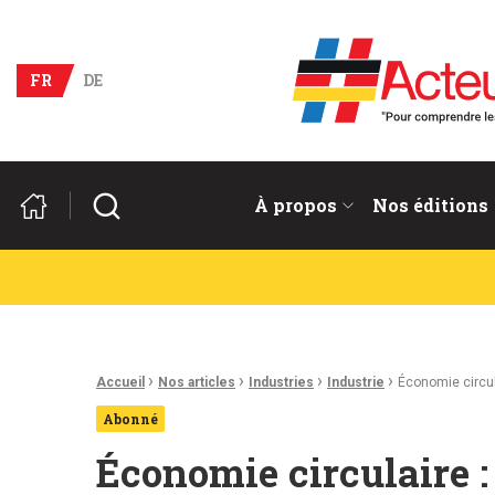
Acteurs du franco-allema
FR
DE
Rechercher
À propos
Nos éditions
Fil d'Ariane :
›
›
›
›
Accueil
Nos articles
Industries
Industrie
Économie circul
Abonné
Économie circulaire 