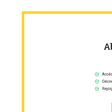
A
Accéd
Décou
Rejoi