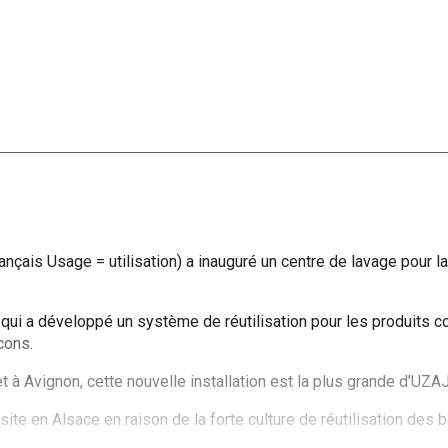
nçais Usage = utilisation) a inauguré un centre de lavage pour la 
qui a développé un système de réutilisation pour les produits co
cons.
 à Avignon, cette nouvelle installation est la plus grande d’UZA
site en Alsace en raison de la forte culture de réutilisation des b