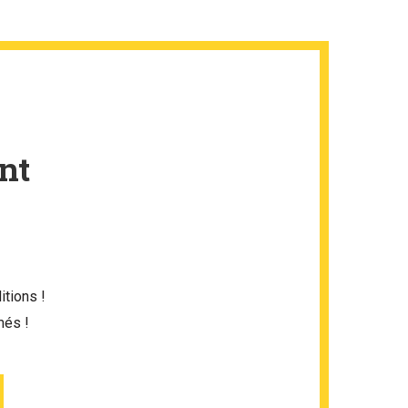
nt
itions !
més !