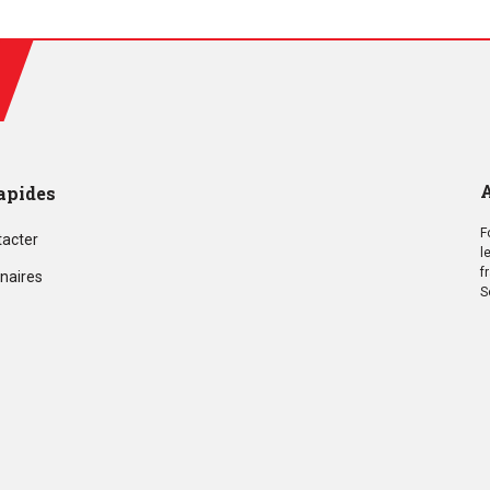
A
apides
F
tacter
l
f
naires
S