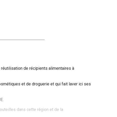
réutilisation de récipients alimentaires à
smétiques et de droguerie et qui fait laver ici ses
JE.
outeilles dans cette région et de la