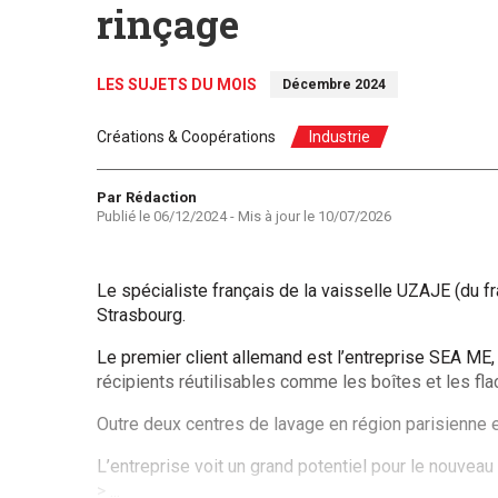
rinçage
LES SUJETS DU MOIS
Décembre 2024
Créations & Coopérations
Industrie
Auteur
Par Rédaction
Publié le
06/12/2024
- Mis à jour le
10/07/2026
Le spécialiste français de la vaisselle UZAJE (du fra
Strasbourg.
Le premier client allemand est l’entreprise SEA ME, 
récipients réutilisables comme les boîtes et les fla
Outre deux centres de lavage en région parisienne et
L’entreprise voit un grand potentiel pour le nouveau 
> ...