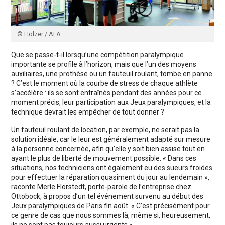
© Holzer / AFA
Que se passe-t-il lorsqu’une compétition paralympique
importante se profile à l’horizon, mais que l’un des moyens
auxiliaires, une prothèse ou un fauteuil roulant, tombe en panne
? C’est le moment où la courbe de stress de chaque athlète
s’accélère : ils se sont entraînés pendant des années pour ce
moment précis, leur participation aux Jeux paralympiques, et la
technique devrait les empêcher de tout donner ?
Un fauteuil roulant de location, par exemple, ne serait pas la
solution idéale, car le leur est généralement adapté sur mesure
à la personne concernée, afin qu’elle y soit bien assise tout en
ayant le plus de liberté de mouvement possible. « Dans ces
situations, nos techniciens ont également eu des sueurs froides
pour effectuer la réparation quasiment du jour au lendemain »,
raconte Merle Florstedt, porte-parole de l’entreprise chez
Ottobock, à propos d’un tel événement survenu au début des
Jeux paralympiques de Paris fin août. « C’est précisément pour
ce genre de cas que nous sommes là, même si, heureusement,
ils ne sont pas toujours aussi urgents ».