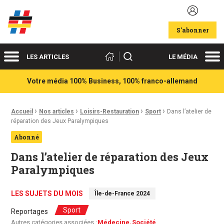
Acteurs du franco-allemand
S'abonner
Menu
Me
Rechercher
LES ARTICLES
LE MÉDIA
Votre média 100% Business, 100% franco-allemand
›
›
›
›
Fil d'Ariane :
Accueil
Nos articles
Loisirs-Restauration
Sport
Dans l’atelier de
réparation des Jeux Paralympiques
Abonné
Dans l’atelier de réparation des Jeux
Paralympiques
LES SUJETS DU MOIS
Île-de-France 2024
Sport
Reportages
Autres catégories associées :
Médecine
Société