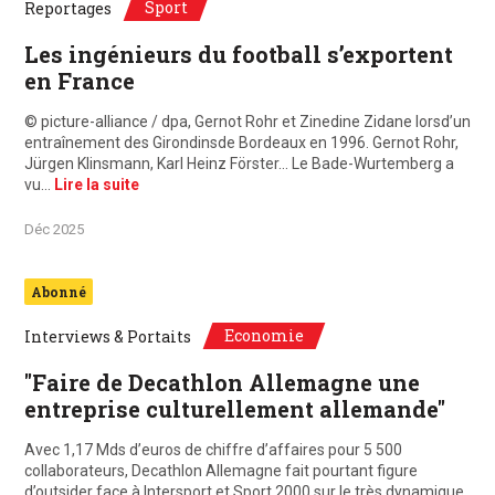
Sport
Reportages
Les ingénieurs du football s’exportent
en France
© picture-alliance / dpa, Gernot Rohr et Zinedine Zidane lorsd’un
entraînement des Girondinsde Bordeaux en 1996. Gernot Rohr,
Jürgen Klinsmann, Karl Heinz Förster… Le Bade-Wurtemberg a
vu…
Lire la suite
Déc 2025
Abonné
Economie
Interviews & Portaits
"Faire de Decathlon Allemagne une
entreprise culturellement allemande"
Avec 1,17 Mds d’euros de chiffre d’affaires pour 5 500
collaborateurs, Decathlon Allemagne fait pourtant figure
d’outsider face à Intersport et Sport 2000 sur le très dynamique