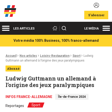
Acteurs du franco-allemand
S'abonner
Menu
Me
Rechercher
LES ARTICLES
LE MÉDIA
Votre média 100% Business, 100% franco-allemand
›
›
›
›
Fil d'Ariane :
Accueil
Nos articles
Loisirs-Restauration
Sport
Ludwig
Guttmann un allemand à l’origine des jeux paralympiques
Abonné
Ludwig Guttmann un allemand à
l’origine des jeux paralympiques
INFOS FRANCE-ALLEMAGNE
Île-de-France 2024
Sport
Reportages