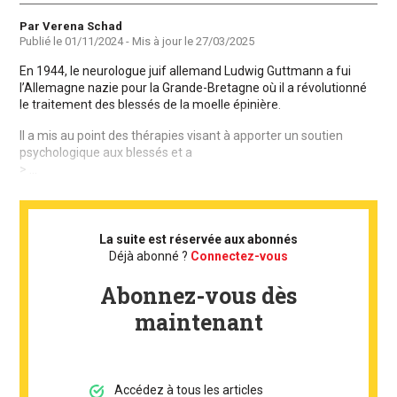
Auteur
Par Verena Schad
Publié le
01/11/2024
- Mis à jour le
27/03/2025
En 1944, le neurologue juif allemand Ludwig Guttmann a fui
l’Allemagne nazie pour la Grande-Bretagne où il a révolutionné
le traitement des blessés de la moelle épinière.
Il a mis au point des thérapies visant à apporter un soutien
psychologique aux blessés et a
> ...
La suite est réservée aux abonnés
Déjà abonné ?
Connectez-vous
Abonnez-vous dès
maintenant
Accédez à tous les articles