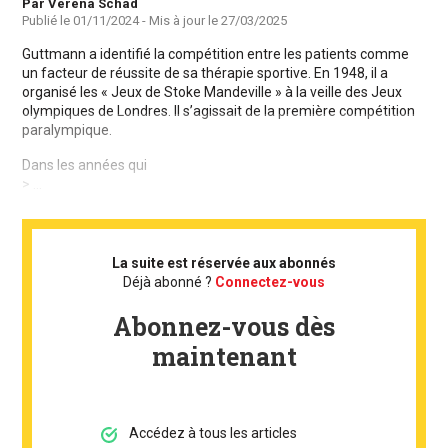
Auteur
Par Verena Schad
Publié le
01/11/2024
- Mis à jour le
27/03/2025
Guttmann a identifié la compétition entre les patients comme
un facteur de réussite de sa thérapie sportive. En 1948, il a
organisé les « Jeux de Stoke Mandeville » à la veille des Jeux
olympiques de Londres. Il s’agissait de la première compétition
paralympique.
Dans les années qui
> ...
La suite est réservée aux abonnés
Déjà abonné ?
Connectez-vous
Abonnez-vous dès
maintenant
Accédez à tous les articles