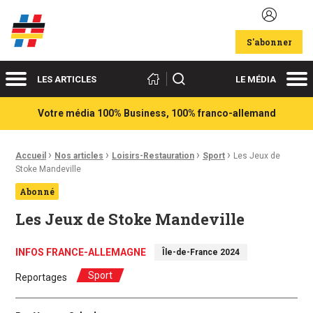
Acteurs du franco-allemand
S'abonner
Menu
Me
Rechercher
LES ARTICLES
LE MÉDIA
Votre média 100% Business, 100% franco-allemand
›
›
›
›
Fil d'Ariane :
Accueil
Nos articles
Loisirs-Restauration
Sport
Les Jeux de
Stoke Mandeville
Abonné
Les Jeux de Stoke Mandeville
INFOS FRANCE-ALLEMAGNE
Île-de-France 2024
Sport
Reportages