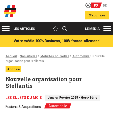
FR
DE
Acteurs du franco-allemand
S'abonner
Menu
Me
Rechercher
LES ARTICLES
LE MÉDIA
Votre média 100% Business, 100% franco-allemand
›
›
›
›
Fil d'Ariane :
Accueil
Nos articles
Mobilités nouvelles
Automobile
Nouvelle
organisation pour Stellantis
Abonné
Nouvelle organisation pour
Stellantis
LES SUJETS DU MOIS
Janvier Février 2025 - Hors-Série
Automobile
Fusions & Acquisitions