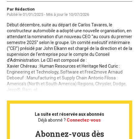
Auteur
Par Rédaction
Publié le
01/01/2025
- Mis à jour le
10/07/2026
Début décembre, suite au départ de Carlos Tavares, le
constructeur automobile a adopté une nouvelle organisation, en
attendant la nomination d’un nouveau CEO “au cours du premier
semestre 2025” selon le groupe. Un comité exécutif intérimaire
(“CEI”) présidé par John Elkann est chargé de la direction et de la
supervision de l’entreprise pour le compte du Conseil
d’Administration. Le CEI est composé de :
Xavier Chéreau : Human Resources et Heritage Ned Curic :
Engineering et Technology, Software et Free2move Arnaud
Deboeuf : Manufacturing et Supply Chain Antonio Filosa :
America’s (North et South America) Regions, Chrysler, Dodge,
Jeep®️, Ram, et ...
La suite est réservée aux abonnés
Déjà abonné ?
Connectez-vous
Abonnez-vous dès