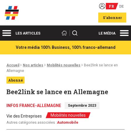
FR
DE
Acteurs du franco-allemand
S'abonner
Menu
Me
Rechercher
LES ARTICLES
LE MÉDIA
Votre média 100% Business, 100% franco-allemand
›
›
›
Fil d'Ariane :
Accueil
Nos articles
Mobilités nouvelles
Bee2link se lance en
Allemagne
Abonné
Bee2link se lance en Allemagne
INFOS FRANCE-ALLEMAGNE
Septembre 2023
Mobilités nouvelles
Vie des Entreprises
Autres catégories associées :
Automobile