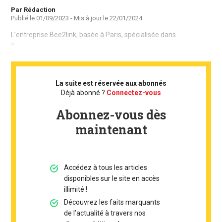
Auteur
Par Rédaction
Publié le
01/09/2023
- Mis à jour le
22/01/2024
L’entreprise Bee2link, basée à Paris, spécialisée dans
> ...
La suite est réservée aux abonnés
Déjà abonné ?
Connectez-vous
Abonnez-vous dès
maintenant
Accédez à tous les articles
disponibles sur le site en accès
illimité !
Découvrez les faits marquants
de l’actualité à travers nos