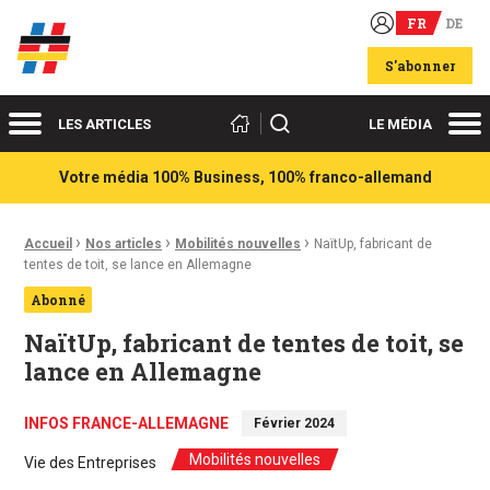
FR
DE
Acteurs du franco-allemand
S'abonner
Menu
Me
Rechercher
LES ARTICLES
LE MÉDIA
Votre média 100% Business, 100% franco-allemand
›
›
›
Fil d'Ariane :
Accueil
Nos articles
Mobilités nouvelles
NaïtUp, fabricant de
tentes de toit, se lance en Allemagne
Abonné
NaïtUp, fabricant de tentes de toit, se
lance en Allemagne
INFOS FRANCE-ALLEMAGNE
Février 2024
Mobilités nouvelles
Vie des Entreprises