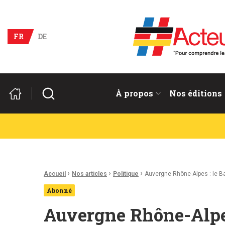
Acteurs du franco-allema
FR
DE
Rechercher
À propos
Nos éditions
Fil d'Ariane :
›
›
›
Accueil
Nos articles
Politique
Auvergne Rhône-Alpes : le 
Abonné
Auvergne Rhône-Alpe