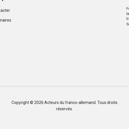
F
tacter
l
f
naires
S
Copyright © 2026
Acteurs du franco-allemand
. Tous droits
réservés.