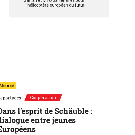
Safran et MTU partenaires pour
l’hélicoptère européen du futur
Abonné
Coopération
eportages
Dans l'esprit de Schäuble :
dialogue entre jeunes
Européens