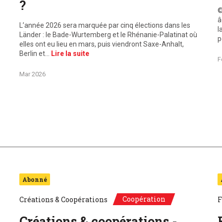
?
©
â
L’année 2026 sera marquée par cinq élections dans les
l
Länder : le Bade-Wurtemberg et le Rhénanie-Palatinat où
p
elles ont eu lieu en mars, puis viendront Saxe-Anhalt,
Berlin et…
Lire la suite
F
Mar 2026
Abonné
Coopération
Créations & Coopérations
F
Créations & coopérations -