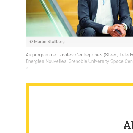
© Martin Stollberg
Au programme : visites d’entreprises (Steec, Teled
Energies Nouvelles, Grenoble University Space Cen
> ...
A