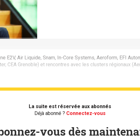
yne E2V, Air Liquide, Snam, In-Core Systems, Aeroform, EFI Autom
ter, CEA Grenoble) et rencontres avec les clusters régionaux (
La suite est réservée aux abonnés
Déjà abonné ?
Connectez-vous
bonnez-vous dès maintena